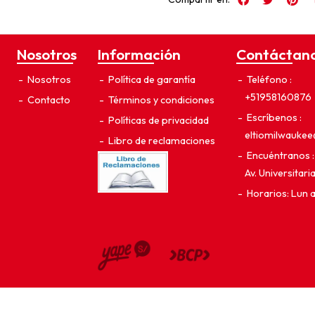
Nosotros
Información
Contáctan
Nosotros
Política de garantía
Teléfono
+51958160876
Contacto
Términos y condiciones
Escríbenos
Políticas de privacidad
eltiomilwauke
Libro de reclamaciones
Encuéntranos
Av. Universitar
Horarios: Lun 
El Tío Milwaukee © 2026
¿Te gusta mi tienda? Yo vendo con
Bsale