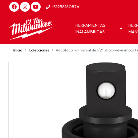
+51958160876
HERRAMIENTAS
HER
INALAMBRICAS
MAN
Inicio
Colecciones
Adaptador universal de 1/2" shockwave impact