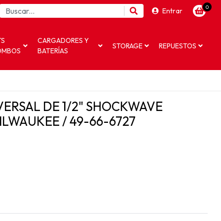
0
Entrar
TS
CARGADORES Y
STORAGE
REPUESTOS
OMBOS
BATERÍAS
ERSAL DE 1/2" SHOCKWAVE
LWAUKEE / 49-66-6727