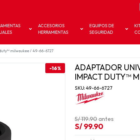
RAMIENTAS
ACCESORIOS
EQUIPOS DE
KI
UALES
HERRAMIENTAS
SEGURIDAD
C
 duty™ milwaukee / 49-66-6727
ADAPTADOR UNIV
-16%
IMPACT DUTY™ MI
SKU: 49-66-6727
S/ 119.90
antes
S/ 99.90