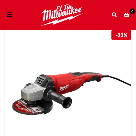
0
-33%