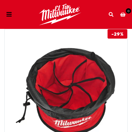
0
-29%