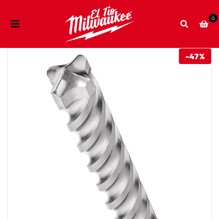
0
-47%