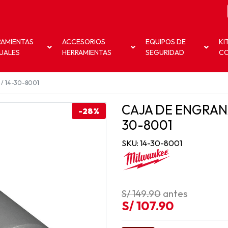
RAMIENTAS
ACCESORIOS
EQUIPOS DE
KI
UALES
HERRAMIENTAS
SEGURIDAD
C
 / 14-30-8001
CAJA DE ENGRAN
-28%
30-8001
SKU: 14-30-8001
S/ 149.90
antes
S/ 107.90