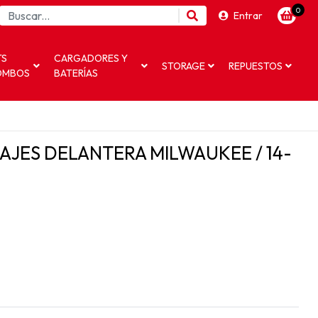
0
Entrar
TS
CARGADORES Y
STORAGE
REPUESTOS
OMBOS
BATERÍAS
AJES DELANTERA MILWAUKEE / 14-