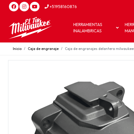
+51958160876
HERRAMIENTAS
HER
INALAMBRICAS
MAN
Inicio
Caja de engranaje
Caja de engranajes delantera milwaukee