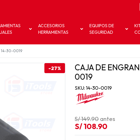
RAMIENTAS
ACCESORIOS
EQUIPOS DE
KI
UALES
HERRAMIENTAS
SEGURIDAD
C
/ 14-30-0019
CAJA DE ENGRANA
-27%
0019
SKU: 14-30-0019
S/ 149.90
antes
S/ 108.90