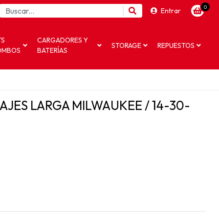
0
Entrar
TS
CARGADORES Y
STORAGE
REPUESTOS
OMBOS
BATERÍAS
JES LARGA MILWAUKEE / 14-30-