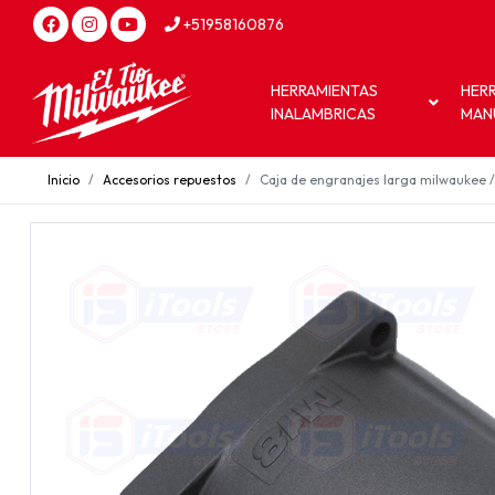
+51958160876
HERRAMIENTAS
HER
INALAMBRICAS
MAN
Inicio
Accesorios repuestos
Caja de engranajes larga milwaukee 