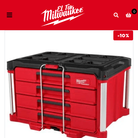
0
-10%