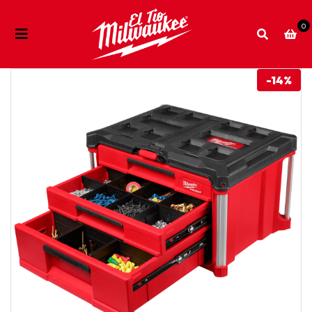
0
-14%