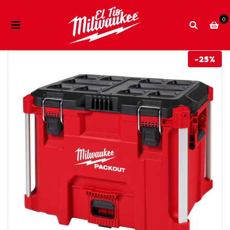
0
-25%