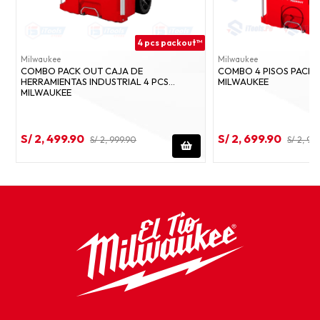
4 pcs packout™
Milwaukee
Milwaukee
COMBO PACK OUT CAJA DE
COMBO 4 PISOS PACK
HERRAMIENTAS INDUSTRIAL 4 PCS
MILWAUKEE
MILWAUKEE
S/ 2, 499.90
S/ 2, 699.90
S/ 2, 999.90
S/ 2, 94