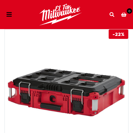
0
-22%