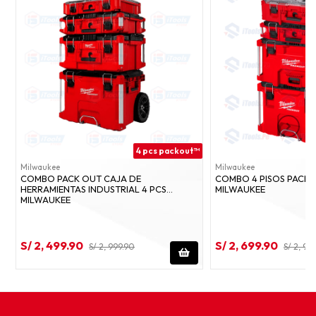
4 pcs packout™
Milwaukee
Milwaukee
COMBO PACK OUT CAJA DE
COMBO 4 PISOS PACK
HERRAMIENTAS INDUSTRIAL 4 PCS
MILWAUKEE
MILWAUKEE
S/ 2, 499.90
S/ 2, 699.90
S/ 2, 999.90
S/ 2, 94