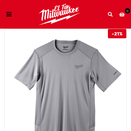
0
-21%