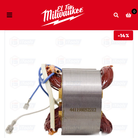
0
-14%