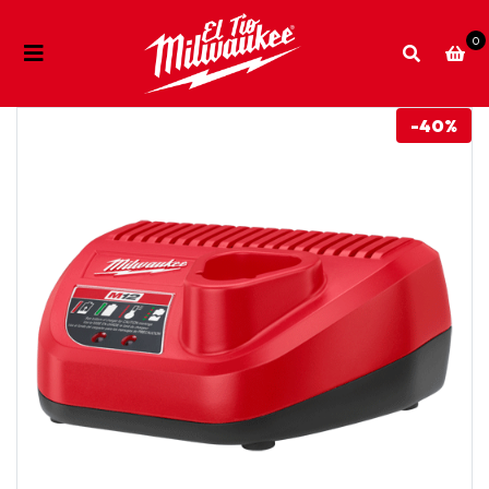
0
-40%