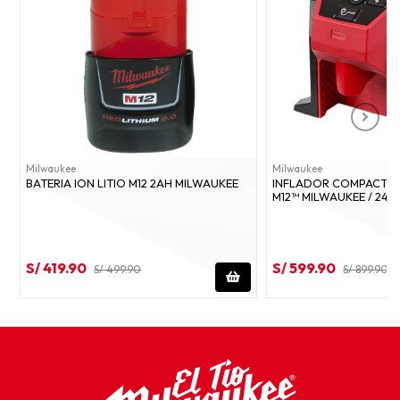
Milwaukee
Milwaukee
BATERIA ION LITIO M12 2AH MILWAUKEE
INFLADOR COMPACTO 
M12™ MILWAUKEE / 247
S/ 419.90
S/ 599.90
S/ 499.90
S/ 899.90