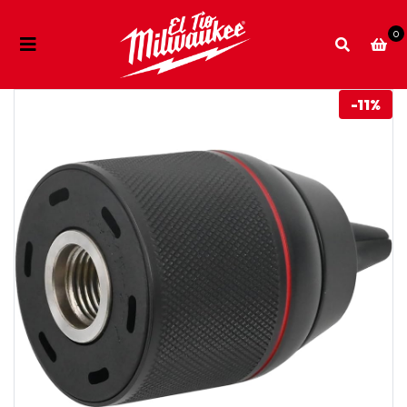
0
-11%