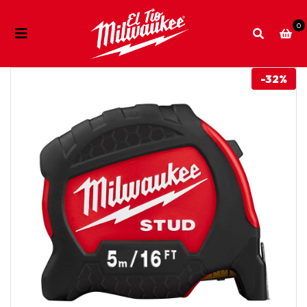
0
-32%