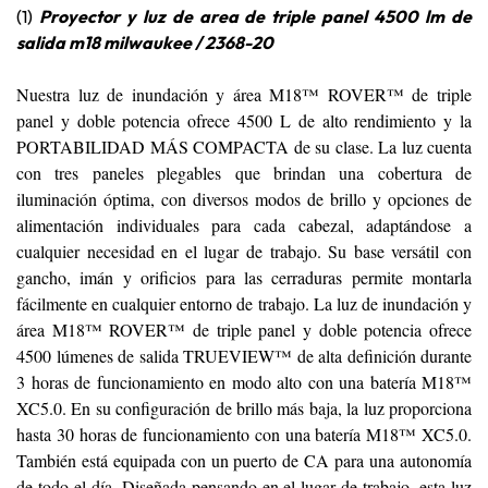
(1)
Proyector y luz de area de triple panel 4500 lm de
salida m18 milwaukee / 2368-20
Nuestra luz de inundación y área M18™ ROVER™ de triple
panel y doble potencia ofrece 4500 L de alto rendimiento y la
PORTABILIDAD MÁS COMPACTA de su clase. La luz cuenta
con tres paneles plegables que brindan una cobertura de
iluminación óptima, con diversos modos de brillo y opciones de
alimentación individuales para cada cabezal, adaptándose a
cualquier necesidad en el lugar de trabajo. Su base versátil con
gancho, imán y orificios para las cerraduras permite montarla
fácilmente en cualquier entorno de trabajo. La luz de inundación y
área M18™ ROVER™ de triple panel y doble potencia ofrece
4500 lúmenes de salida TRUEVIEW™ de alta definición durante
3 horas de funcionamiento en modo alto con una batería M18™
XC5.0. En su configuración de brillo más baja, la luz proporciona
hasta 30 horas de funcionamiento con una batería M18™ XC5.0.
También está equipada con un puerto de CA para una autonomía
de todo el día. Diseñada pensando en el lugar de trabajo, esta luz