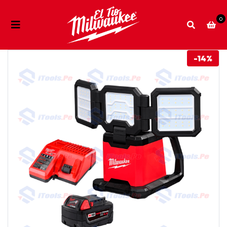
0
-14%