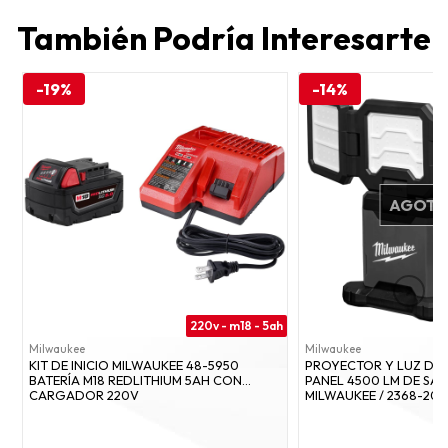
También Podría Interesarte
-19%
-14%
AGOT
220v - m18 - 5ah
Milwaukee
Milwaukee
KIT DE INICIO MILWAUKEE 48-5950
PROYECTOR Y LUZ DE 
BATERÍA M18 REDLITHIUM 5AH CON
PANEL 4500 LM DE SAL
CARGADOR 220V
MILWAUKEE / 2368-20