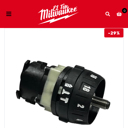
0
-29%