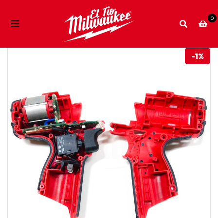
0
-1%