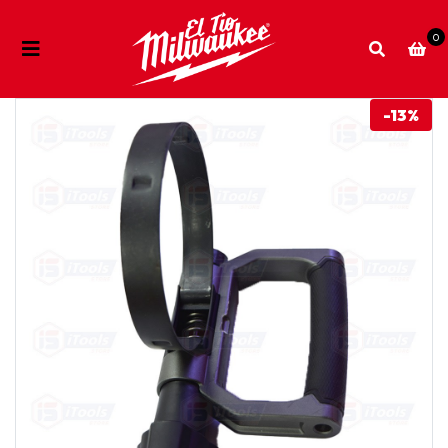
0
-13%