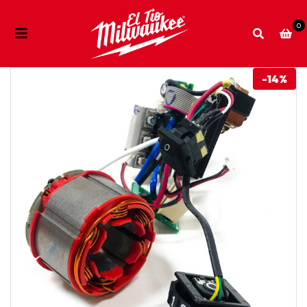
0
-14%