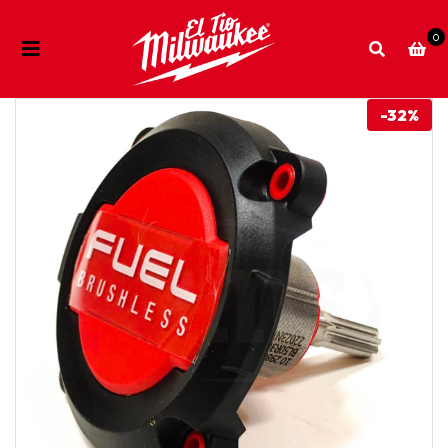
0
-32%