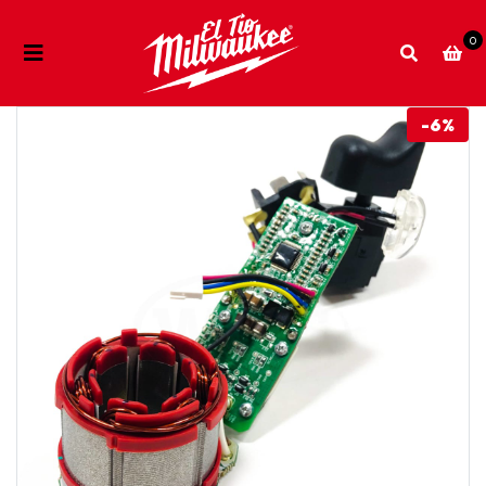
0
-6%