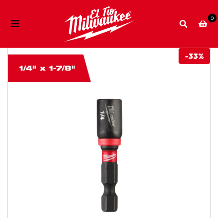
0
-33%