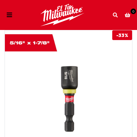
0
-33%