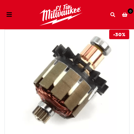
0
-30%