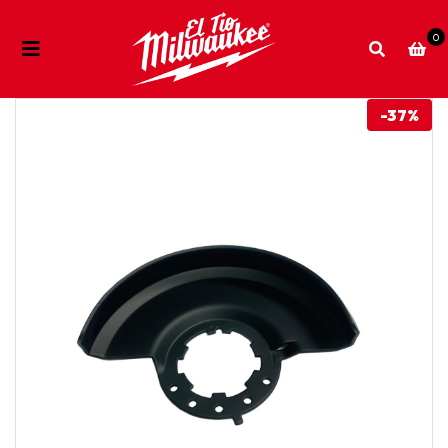
0
-37%