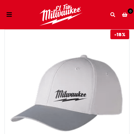
0
-18%