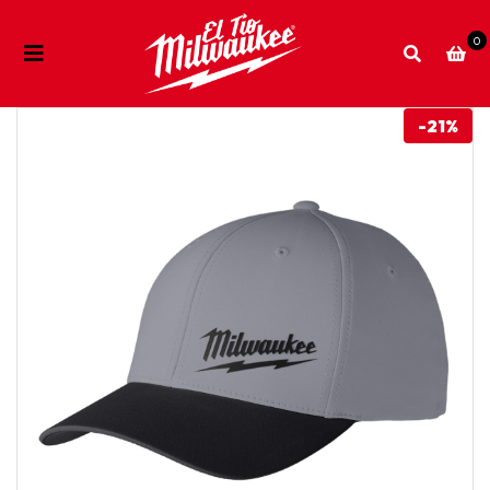
0
-21%