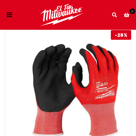
0
-28%