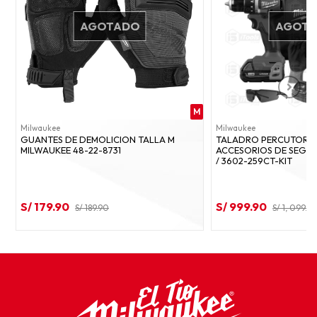
AGOTADO
AGOT
M
Milwaukee
Milwaukee
GUANTES DE DEMOLICION TALLA M
TALADRO PERCUTOR ½”
MILWAUKEE 48-22-8731
ACCESORIOS DE SEGU
/ 3602-259CT-KIT
S/ 179.90
S/ 999.90
S/ 189.90
S/ 1, 099.9