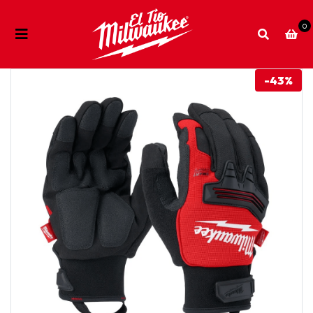
0
-43%