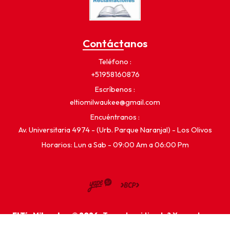
Contáctanos
Teléfono
+51958160876
Escríbenos
eltiomilwaukee@gmail.com
Encuéntranos
Av. Universitaria 4974 - (Urb. Parque Naranjal) - Los Olivos
Horarios: Lun a Sab - 09:00 Am a 06:00 Pm
El Tío Milwaukee © 2026
¿Te gusta mi tienda? Yo vendo con
Bsale