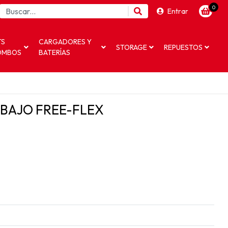
0
Entrar
TS
CARGADORES Y
STORAGE
REPUESTOS
OMBOS
BATERÍAS
BAJO FREE-FLEX