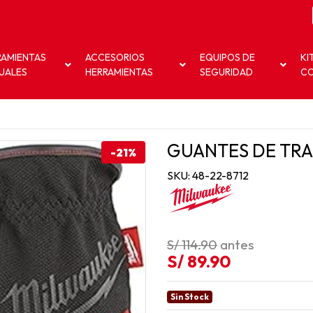
RAMIENTAS
ACCESORIOS
EQUIPOS DE
KI
UALES
HERRAMIENTAS
SEGURIDAD
C
GUANTES DE TRA
-21%
SKU: 48-22-8712
S/ 114.90
antes
S/ 89.90
Sin Stock