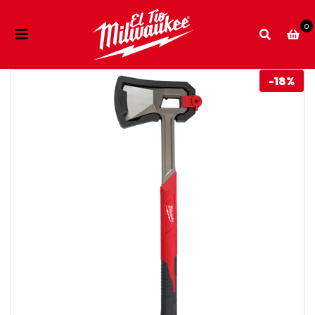
0
-18%