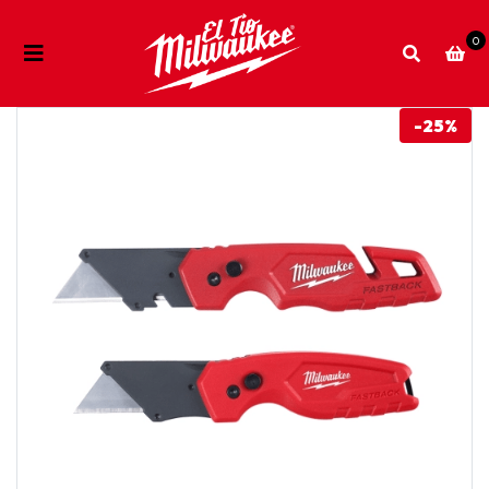
0
-25%