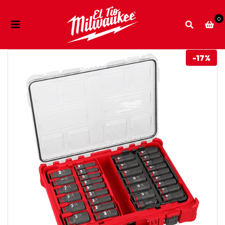
0
-17%