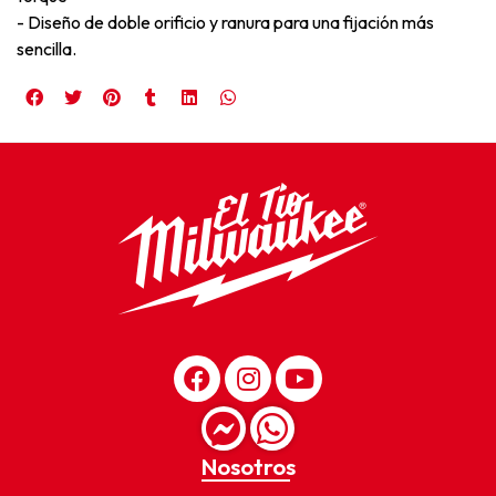
- Diseño de doble orificio y ranura para una fijación más
sencilla.
Nosotros