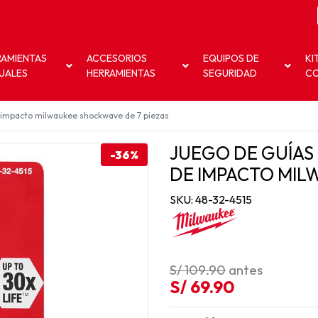
RAMIENTAS
ACCESORIOS
EQUIPOS DE
KI
UALES
HERRAMIENTAS
SEGURIDAD
C
 impacto milwaukee shockwave de 7 piezas
JUEGO DE GUÍAS
-36%
DE IMPACTO MIL
SKU: 48-32-4515
S/ 109.90
antes
S/ 69.90