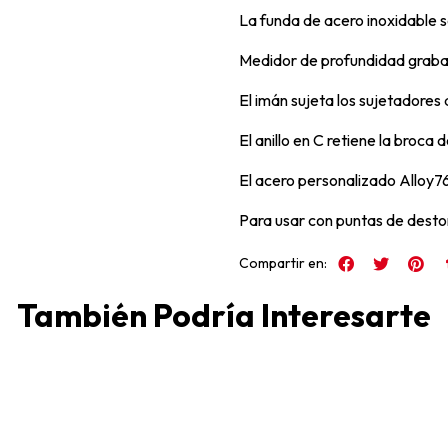
La funda de acero inoxidable s
Medidor de profundidad grabad
El imán sujeta los sujetadores 
El anillo en C retiene la broca 
El acero personalizado Alloy76
Para usar con puntas de destorn
Compartir en:
También Podría Interesarte