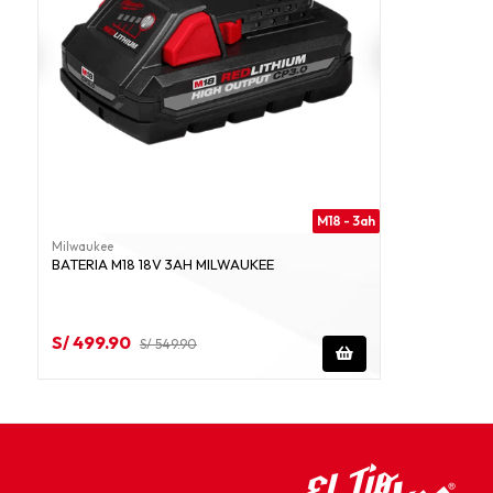
M18 - 3ah
Milwaukee
BATERIA M18 18V 3AH MILWAUKEE
S/ 499.90
S/ 549.90