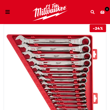
0
-24%