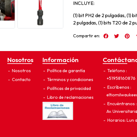
INCLUYE:
(1) bit PH2 de 2 pulgadas, (1) 
2 pulgadas, (1) bits T20 de 2 pu
Compartir en:
Nosotros
Información
Contáctan
Nosotros
Política de garantía
Teléfono
+51958160876
Contacto
Términos y condiciones
Escríbenos
Políticas de privacidad
eltiomilwauke
Libro de reclamaciones
Encuéntranos
Av. Universitar
Horarios: Lun 