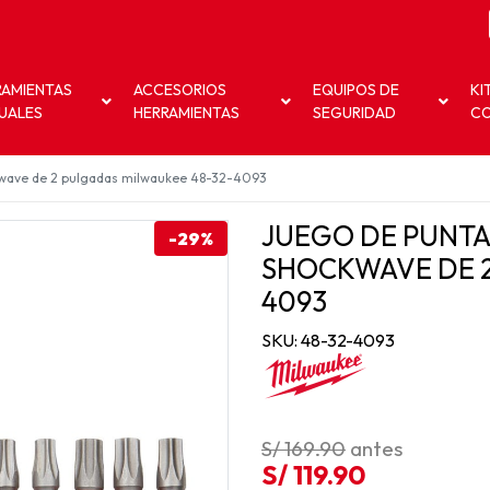
RAMIENTAS
ACCESORIOS
EQUIPOS DE
KI
UALES
HERRAMIENTAS
SEGURIDAD
C
ckwave de 2 pulgadas milwaukee 48-32-4093
JUEGO DE PUNTA
-29%
SHOCKWAVE DE 2
4093
SKU: 48-32-4093
S/ 169.90
antes
S/ 119.90