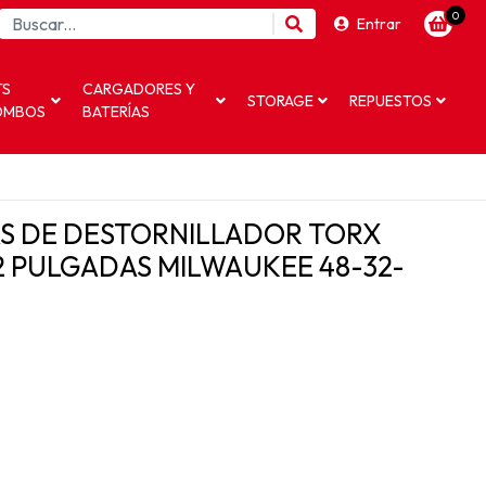
0
Entrar
TS
CARGADORES Y
STORAGE
REPUESTOS
OMBOS
BATERÍAS
S DE DESTORNILLADOR TORX
 PULGADAS MILWAUKEE 48-32-