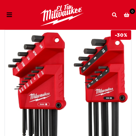
0
-30%