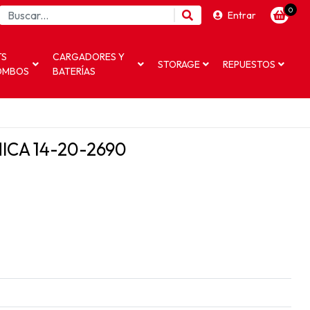
0
Entrar
TS
CARGADORES Y
STORAGE
REPUESTOS
OMBOS
BATERÍAS
ICA 14-20-2690