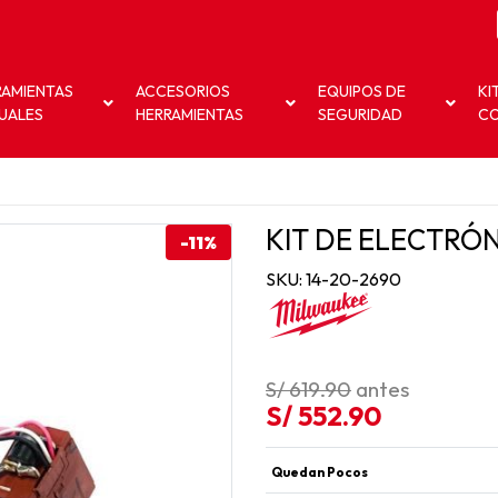
RAMIENTAS
ACCESORIOS
EQUIPOS DE
KI
UALES
HERRAMIENTAS
SEGURIDAD
C
KIT DE ELECTRÓN
-11%
SKU: 14-20-2690
S/ 619.90
antes
S/ 552.90
Quedan Pocos