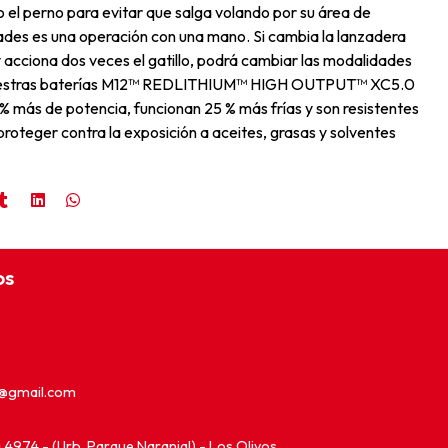
 el perno para evitar que salga volando por su área de
ades es una operación con una mano. Si cambia la lanzadera
 acciona dos veces el gatillo, podrá cambiar las modalidades
 nuestras baterías M12™ REDLITHIUM™ HIGH OUTPUT™ XC5.0
% más de potencia, funcionan 25 % más frías y son resistentes
proteger contra la exposición a aceites, grasas y solventes
os
e@gmail.com
ia 4974 - (Urb. Parque Naranjal) - Los Olivos