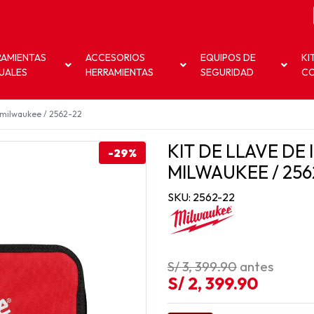
RAMIENTAS
ACCESORIOS
EQUIPOS DE
KI
UALES
HERRAMIENTAS
SEGURIDAD
C
" milwaukee / 2562-22
KIT DE LLAVE DE 
-29%
MILWAUKEE / 256
SKU: 2562-22
S/ 3, 399.90
antes
S/ 2, 399.90