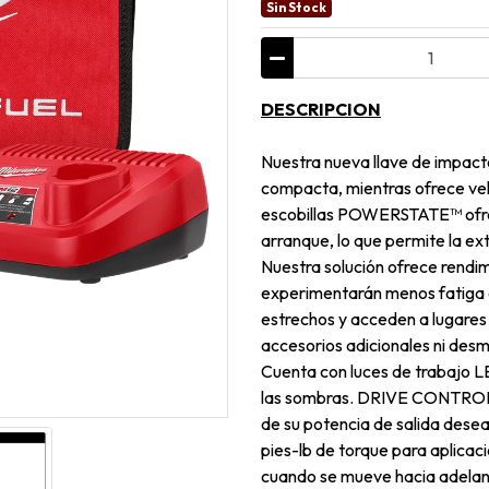
Sin Stock
DESCRIPCION
Nuestra nueva llave de impacto
compacta, mientras ofrece vel
escobillas POWERSTATE™ ofre
arranque, lo que permite la ext
Nuestra solución ofrece rendim
experimentarán menos fatiga 
estrechos y acceden a lugares
accesorios adicionales ni des
Cuenta con luces de trabajo LED
las sombras. DRIVE CONTROL™
de su potencia de salida des
pies-lb de torque para aplicac
cuando se mueve hacia adelant