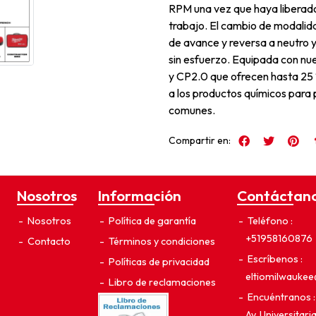
RPM una vez que haya liberado
trabajo. El cambio de modalid
de avance y reversa a neutro y
sin esfuerzo. Equipada con
y CP2.0 que ofrecen hasta 25 
a los productos químicos para 
comunes.
Compartir en:
Nosotros
Información
Contáctan
Nosotros
Política de garantía
Teléfono
+51958160876
Contacto
Términos y condiciones
Escríbenos
Políticas de privacidad
eltiomilwauke
Libro de reclamaciones
Encuéntranos
Av. Universitar