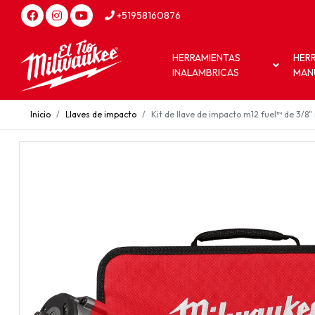
+51958160876
HERRAMIENTAS
HER
INALAMBRICAS
MAN
Inicio
Llaves de impacto
Kit de llave de impacto m12 fuel™ de 3/8