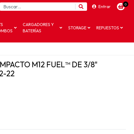
0
Entrar
TS
CARGADORES Y
STORAGE
REPUESTOS
OMBOS
BATERÍAS
IMPACTO M12 FUEL™ DE 3/8"
2-22