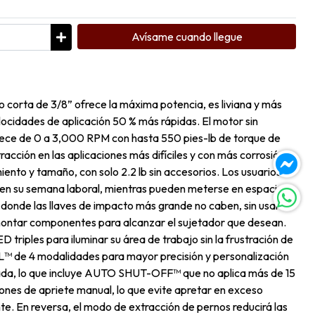
Avísame cuando llegue
 corta de 3/8” ofrece la máxima potencia, es liviana y más
ocidades de aplicación 50 % más rápidas. El motor sin
ce de 0 a 3,000 RPM con hasta 550 pies-lb de torque de
racción en las aplicaciones más difíciles y con más corrosión.
iento y tamaño, con solo 2.2 lb sin accesorios. Los usuarios
en su semana laboral, mientras pueden meterse en espacios
 donde las llaves de impacto más grande no caben, sin usar
montar componentes para alcanzar el sujetador que desean.
 triples para iluminar su área de trabajo sin la frustración de
 de 4 modalidades para mayor precisión y personalización
eada, lo que incluye AUTO SHUT-OFF™ que no aplica más de 15
iones de apriete manual, lo que evite apretar en exceso
e. En reversa, el modo de extracción de pernos reducirá las