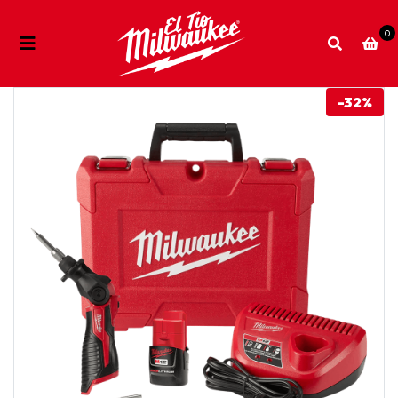
0
-32%