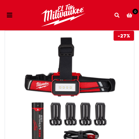
0
-27%