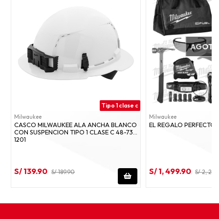
AGOT
Tipo 1 clase c
Milwaukee
Milwaukee
CASCO MILWAUKEE ALA ANCHA BLANCO
EL REGALO PERFECTO S
CON SUSPENCION TIPO 1 CLASE C 48-73-
1201
S/ 139.90
S/ 1, 499.90
S/ 189.90
S/ 2, 218