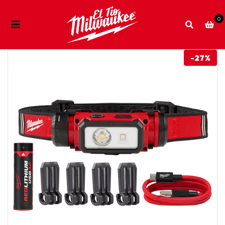
0
-27%