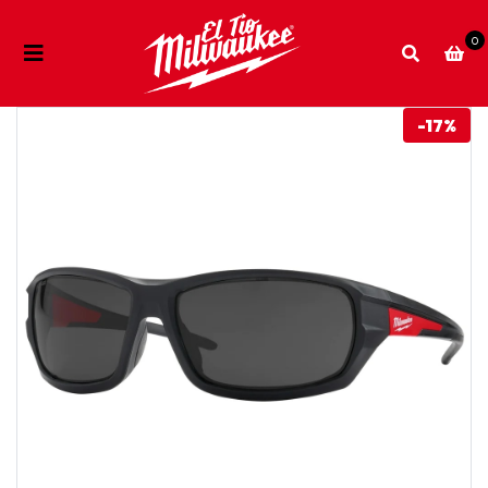
0
-17%