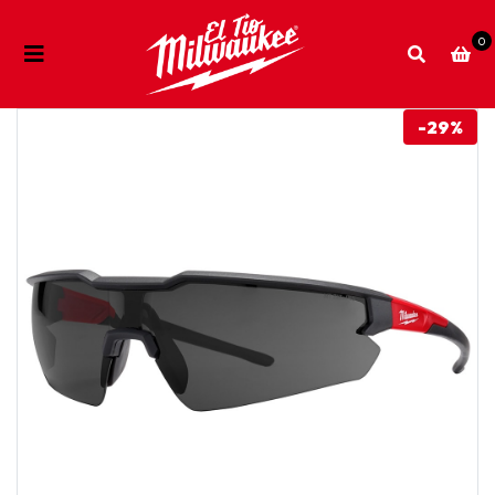
0
-29%