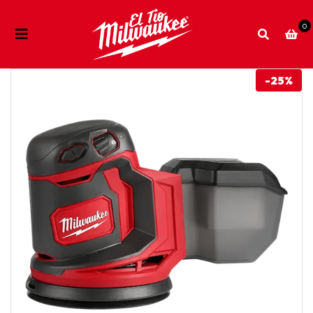
0
-25%