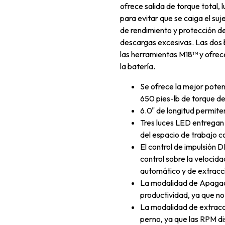
ofrece salida de torque total,
para evitar que se caiga el s
de rendimiento y protección d
descargas excesivas. Las dos
las herramientas M18™ y ofrece
la batería.
Se ofrece la mejor poten
650 pies-lb de torque de
6.0" de longitud permite
Tres luces LED entregan u
del espacio de trabajo 
El control de impulsió
control sobre la velocid
automático y de extracc
La modalidad de Apagado
productividad, ya que no
La modalidad de extracci
perno, ya que las RPM di