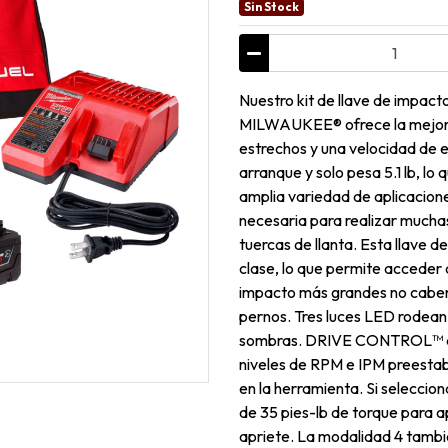
Sin Stock
Nuestro kit de llave de impact
MILWAUKEE® ofrece la mejor r
estrechos y una velocidad de 
arranque y solo pesa 5.1 lb, l
amplia variedad de aplicacio
necesaria para realizar much
tuercas de llanta. Esta llave
clase, lo que permite acceder 
impacto más grandes no caben
pernos. Tres luces LED rodean 
sombras. DRIVE CONTROL™ de 
niveles de RPM e IPM preestabl
en la herramienta. Si selecci
de 35 pies-lb de torque para ap
apriete. La modalidad 4 tambié