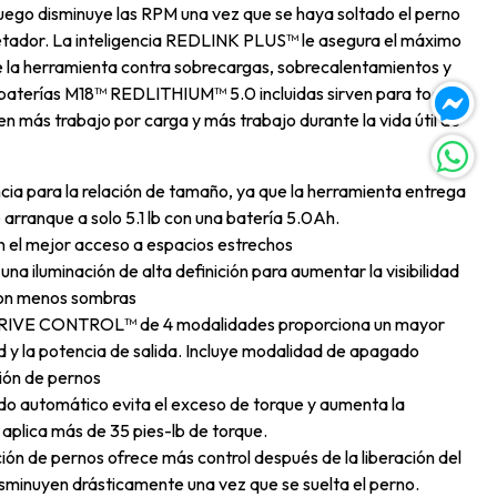
 luego disminuye las RPM una vez que se haya soltado el perno
ujetador. La inteligencia REDLINK PLUS™ le asegura el máximo
e la herramienta contra sobrecargas, sobrecalentamientos y
 baterías M18™ REDLITHIUM™ 5.0 incluidas sirven para todas
n más trabajo por carga y más trabajo durante la vida útil de
cia para la relación de tamaño, ya que la herramienta entrega
 arranque a solo 5.1 lb con una batería 5.0Ah.
n el mejor acceso a espacios estrechos
na iluminación de alta definición para aumentar la visibilidad
con menos sombras
n DRIVE CONTROL™ de 4 modalidades proporciona un mayor
ad y la potencia de salida. Incluye modalidad de apagado
ión de pernos
 automático evita el exceso de torque y aumenta la
 aplica más de 35 pies-lb de torque.
ón de pernos ofrece más control después de la liberación del
sminuyen drásticamente una vez que se suelta el perno.