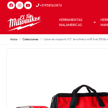
+51958160876
HERRAMIENTAS
HER
INALAMBRICAS
MAN
Inicio
Colecciones
Llave de impacto 1/2" brushless m18 fuel 550lb