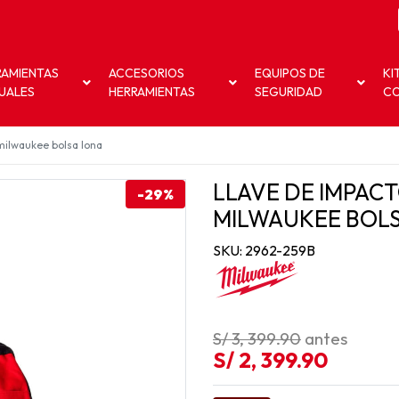
RAMIENTAS
ACCESORIOS
EQUIPOS DE
KI
UALES
HERRAMIENTAS
SEGURIDAD
C
 milwaukee bolsa lona
LLAVE DE IMPACT
-29%
MILWAUKEE BOL
SKU: 2962-259B
S/ 3, 399.90
antes
S/ 2, 399.90