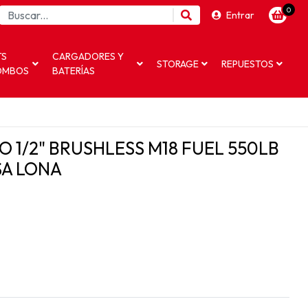
0
Entrar
TS
CARGADORES Y
STORAGE
REPUESTOS
OMBOS
BATERÍAS
O 1/2" BRUSHLESS M18 FUEL 550LB
SA LONA