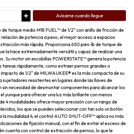
Avísame cuando llegue
o de torque medio M18 FUEL™ de 1/2" con anillo de fricción de
elación de potencia a peso, el mejor acceso a espacios
extracción más rápida. Proporciona 650 pies-lb de torque de
o que la hace extremadamente versátil y capaz de realizar una
nes. Su motor sin escobillas POWERSTATE™ genera la potencia
as tareas rápidamente, como extraer pernos grandes o
 de impacto de 1/2" de MILWAUKEE® es la más compacta de su
a sujetadores resistentes en lugares donde las llaves de
 sin necesidad de desmontar componentes para alcanzar los
el yunque para ofrecer una luz más brillante con menos
4 modalidades ofrece mayor precisión con un rango de
ecidos, los que se pueden seleccionar con tan solo un botón
ona la modalidad 4, el control AUTO SHUT-OFF™ aplica no más
licaciones de fijación manual, con el fin de evitar el exceso de
n cuenta con control de extracción de pernos, lo que le