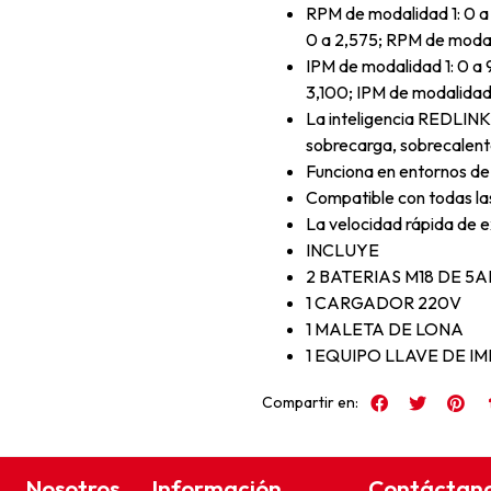
RPM de modalidad 1: 0 a
0 a 2,575; RPM de modal
IPM de modalidad 1: 0 a 
3,100; IPM de modalidad 
La inteligencia REDLINK
sobrecarga, sobrecalen
Funciona en entornos de
Compatible con todas la
La velocidad rápida de e
INCLUYE
2 BATERIAS M18 DE 5A
1 CARGADOR 220V
1 MALETA DE LONA
1 EQUIPO LLAVE DE I
Compartir en:
Nosotros
Información
Contáctan