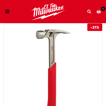
0
-21%