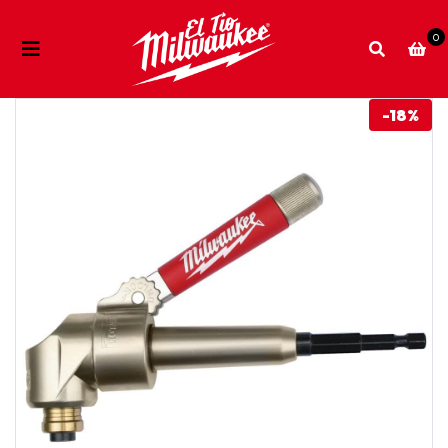
0
-18%