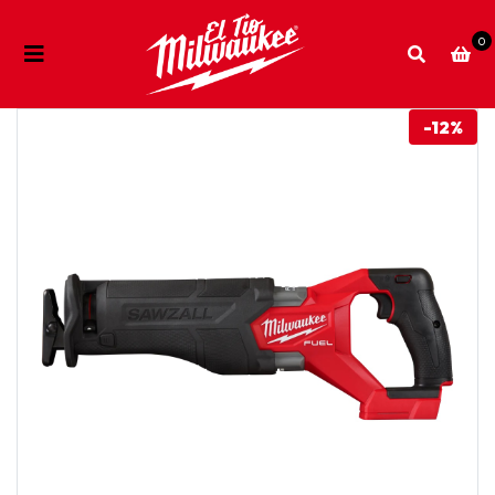
0
-12%